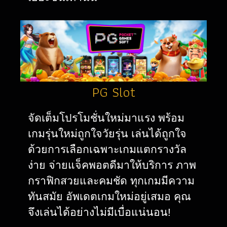
PG Slot
จัดเต็มโปรโมชั่นใหม่มาแรง พร้อม
เกมรุ่นใหม่ถูกใจวัยรุ่น เล่นได้ถูกใจ
ด้วยการเลือกเฉพาะเกมแตกรางวัล
ง่าย จ่ายแจ็คพอตดีมาให้บริการ ภาพ
กราฟิกสวยและคมชัด ทุกเกมมีความ
ทันสมัย อัพเดตเกมใหม่อยู่เสมอ คุณ
จึงเล่นได้อย่างไม่มีเบื่อแน่นอน!