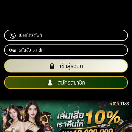
เข้าสู่ระบบ
สมัครสมาชิก
ก่อนหน้า
ถัดไป