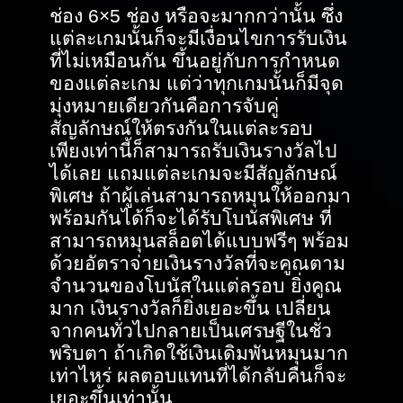
ช่อง
6×5
ช่อง หรือจะมากกว่านั้น ซึ่ง
แต่ละเกมนั้นก็จะมีเงื่อนไขการรับเงิน
ที่ไม่เหมือนกัน ขึ้นอยู่กับการกำหนด
ของแต่ละเกม แต่ว่าทุกเกมนั้นก็มีจุด
มุ่งหมายเดียวกันคือการจับคู่
สัญลักษณ์ให้ตรงกันในแต่ละรอบ
เพียงเท่านี้ก็สามารถรับเงินรางวัลไป
ได้เลย แถมแต่ละเกมจะมีสัญลักษณ์
พิเศษ ถ้าผู้เล่นสามารถหมุนให้ออกมา
พร้อมกันได้ก็จะได้รับโบนัสพิเศษ ที่
สามารถหมุนสล็อตได้แบบฟรีๆ พร้อม
ด้วยอัตราจ่ายเงินรางวัลที่จะคูณตาม
จำนวนของโบนัสในแต่ลรอบ ยิ่งคูณ
มาก เงินรางวัลก็ยิ่งเยอะขึ้น เปลี่ยน
จากคนทั่วไปกลายเป็นเศรษฐีในชั่ว
พริบตา ถ้าเกิดใช้เงินเดิมพันหมุนมาก
เท่าไหร่ ผลตอบแทนที่ได้กลับคืนก็จะ
เยอะขึ้นเท่านั้น