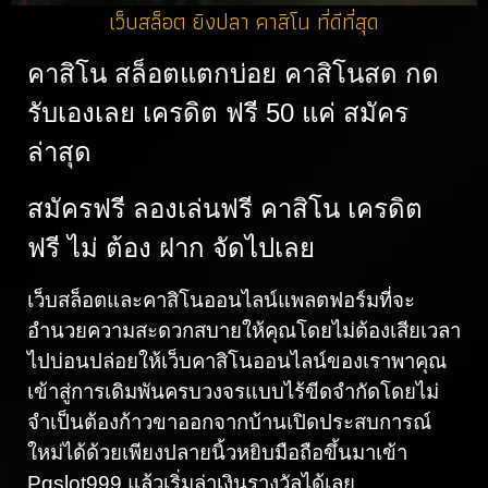
เว็บสล็อต ยิงปลา คาสิโน ที่ดีที่สุด
คาสิโน สล็อตแตกบ่อย คาสิโนสด กด
รับเองเลย เครดิต ฟรี 50 แค่ สมัคร
ล่าสุด
สมัครฟรี ลองเล่นฟรี คาสิโน เครดิต
ฟรี ไม่ ต้อง ฝาก จัดไปเลย
เว็บสล็อตและคาสิโนออนไลน์แพลตฟอร์มที่จะ
อำนวยความสะดวกสบายให้คุณโดยไม่ต้องเสียเวลา
ไปบ่อนปล่อยให้เว็บคาสิโนออนไลน์ของเราพาคุณ
เข้าสู่การเดิมพันครบวงจรแบบไร้ขีดจำกัดโดยไม่
จำเป็นต้องก้าวขาออกจากบ้านเปิดประสบการณ์
ใหม่ได้ด้วยเพียงปลายนิ้วหยิบมือถือขึ้นมาเข้า
Pgslot999
แล้วเริ่มล่าเงินรางวัลได้เลย