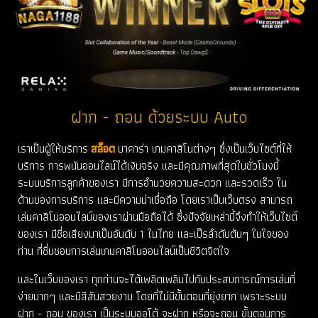
ฝาก - ถอน ด้วยระบบ Auto
เราเป็นผู้ให้บริการ
สล็อต
บาคาร่า เกมคาสิโนต่างๆ ซึ่งเป็นเว็บไซต์ที่ให้
บริการ การพนันออนไลน์ได้เงินจริง และมีคุณภาพที่สุดในชั่วโมงนี้
ระบบบริการลูกค้าของเรา มีการอำนวยความสะดวก และรวดเร็ว ใน
ด้านของการบริการ และมีความน่าเชื่อถือ โดยเราเป็นเว็บตรง สามารถ
เล่นคาสิโนออนไลน์ของเราผ่านมือถือได้ ซึ่งปัจจัยเหล่านี้จึงทำให้เว็บไซต์
ของเรา มีชื่อเสียงมาเป็นอันดับ 1 ในไทย และเป็รลำดับต้นๆ ในใจของ
ท่าน ที่ชื่นชอบการเล่นเกมคาสิโนออนไลน์เป็นชีวิตจิตใจ
และในเว็บของเรา ทุกท่านจะได้เพลิดเพลินไปกับประสบการณ์การเล่นที่
ง่ายมากๆ และมีสีสันสวยงาม โดยที่ไม่มีขั้นตอนที่ยุ่งยาก เพราะระบบ
ฝาก - ถอน ของเรา เป็นระบบออโต้ จะฝาก หรือจะถอน ขั้นตอนการ