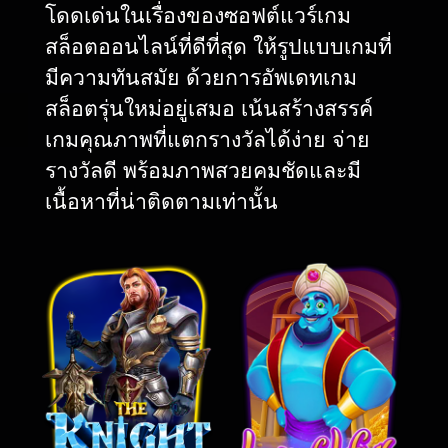
โดดเด่นในเรื่องของซอฟต์แวร์เกม
สล็อตออนไลน์ที่ดีที่สุด ให้รูปแบบเกมที่
มีความทันสมัย ด้วยการอัพเดทเกม
สล็อตรุ่นใหม่อยู่เสมอ เน้นสร้างสรรค์
เกมคุณภาพที่แตกรางวัลได้ง่าย จ่าย
รางวัลดี พร้อมภาพสวยคมชัดและมี
เนื้อหาที่น่าติดตามเท่านั้น