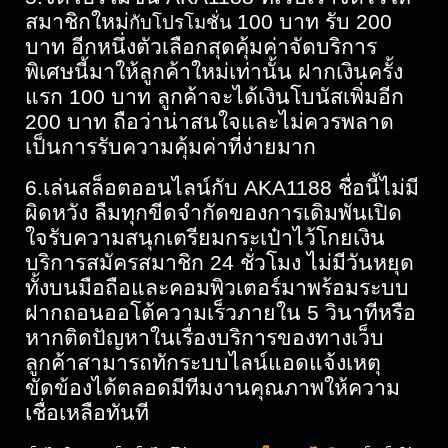
สมาชิกใหม่
100 บาท รับ 200
กับโปรโมชั่น
บาท อีกหนึ่งตัวเลือกสุดคุ้มค่าจัดบริการ
พิเศษนี้มาให้ลูกค้าใหม่เท่านั้น ฝากเงินครั้ง
แรก
100
บาท ลูกค้าจะได้เงินโบนัสเพิ่มอีก
200
บาท ถือว่าน่าสนใจและไม่ควรพลาด
เป็นการรับความคุ้มค่าที่ง่ายมาก
6.เล่นสล็อตออนไลน์กับ
AKA1188
ชื่อนี้ไม่มี
ผิดหวัง ลืมทุกขีดจำกัดของการเดิมพันเปิด
ใจรับความสนุกเตรียมกระเป๋าไว้โกยเงิน
บริการสมัครสมาชิก
24
ชั่วโมง ไม่มีวันหยุด
ทั้งบนมือถือและคอมพิวเตอร์มาพร้อมระบบ
ฝากถอนออโต้ความเร็วภายใน
5
วินาทีหรือ
หากติดปัญหาในเรื่องบริการของทางเว็บ
ลูกค้าสามารถทักระบบไลน์แอดแจ้งเหตุ
ขัดข้องได้ตลอดมีทีมงานคุณภาพให้ความ
เชื่อเหลือทันที