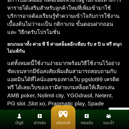
หารายได้เสริมสำหรับลูกค้าใหม่ที่เพิ่มเข้ามาใช้
บริการอาจต้องเรียนรู้ทำความเข้าใจกับการใช้งาน
เบื้องต้นไม่ว่าจะเป็น กติกาเกม ขั้นตอนฝากถอน
และ วิธีกดรับโปรโมชั่น
ยกเกมมาทั้ง ค่าย พี จี ค่ายสล็อตอีกเพียบ รับ ส ปิ น ฟรี สนุก
ไม่แพ้กัน
แต่ทั้งหมดนี้ใช้งานง่ายมากพร้อมวิธีใช้งานไว้อย่าง
ชัดเจนหากมีข้อสงสัยเพิ่มเติมสามารถสอบถามกับ
แอดมินได้ที่ไลน์แอดของทางเว็บ
pgslot99
เครดิต
ฟรี ได้เลยเว็บของเรามีค่ายเกมสล็อตให้เลือกเล่น
AMB poker, Nolimit city, YGGdrasil, Netent,
PG slot ,Slot xo, Pragmatic play, Spade
gaming, Jili slot, Evoplay, Relax gaming,
Betnrk, Quick spins
โดยใช้เงินเดิมพันขั้นต่ำเพียง
บัญชี
ฝากเงิน
เล่นเกมส์
ถอนเงิน
แนะนำ
1
บาทรับรองได้ว่าแจ็คพลอตแตกบ่อย