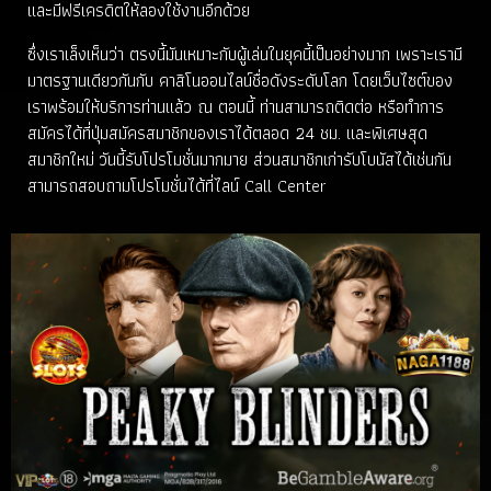
และมีฟรีเครดิตให้ลองใช้งานอีกด้วย
ซึ่งเราเล็งเห็นว่า ตรงนี้มันเหมาะกับผู้เล่นในยุคนี้เป็นอย่างมาก เพราะเรามี
มาตรฐานเดียวกันกับ คาสิโนออนไลน์ชื่อดังระดับโลก โดยเว็บไซต์ของ
เราพร้อมให้บริการท่านแล้ว ณ ตอนนี้ ท่านสามารถติดต่อ หรือทำการ
สมัครได้ที่ปุ่มสมัครสมาชิกของเราได้ตลอด 24 ชม. และพิเศษสุด
สมาชิกใหม่
วันนี้รับโปรโมชั่นมากมาย ส่วนสมาชิกเก่ารับโบนัสได้เช่นกัน
สามารถสอบถามโปรโมชั่นได้ที่ไลน์ Call Center